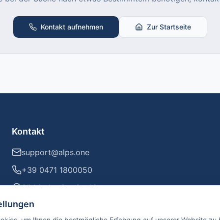
Kontakt aufnehmen
Zur Startseite
Kontakt
support@alps.one
+39 0471 1800050
Südtiroler Straße 42
39100 Bozen / Bolzano
ellungen
kies, um Ihnen die bestmögliche Erfahrung auf unserer Website zu b